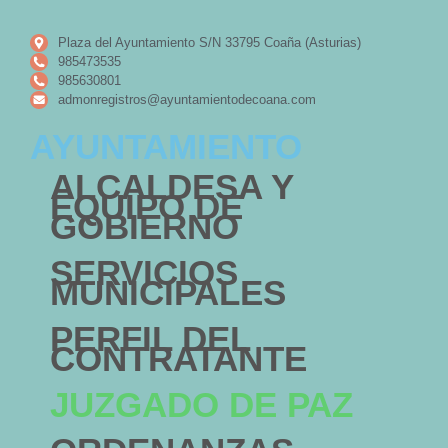
Plaza del Ayuntamiento S/N 33795 Coaña (Asturias)
985473535
985630801
admonregistros@ayuntamientodecoana.com
AYUNTAMIENTO
ALCALDESA Y
EQUIPO DE
GOBIERNO
SERVICIOS
MUNICIPALES
PERFIL DEL
CONTRATANTE
JUZGADO DE PAZ