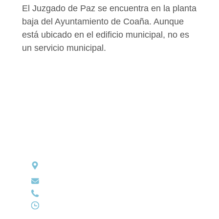
El Juzgado de Paz se encuentra en la planta
baja del Ayuntamiento de Coaña. Aunque
está ubicado en el edificio municipal, no es
un servicio municipal.
Jueza de Paz de Coaña
Plaza Ayuntamiento, S/N. C.P: 33795. Coaña, A
sturias
juzgadodepaz.coana@asturias.org
985 47 44 66
Martes y jueves de 17:00 h a 18:00 h