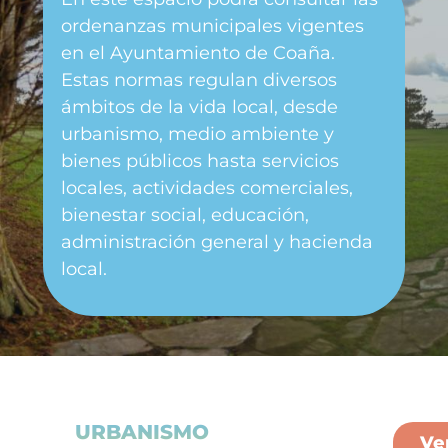
ordenanzas municipales vigentes
en el Ayuntamiento de Coaña.
Estas normas regulan diversos
ámbitos de la vida local, desde
urbanismo, medio ambiente y
bienes públicos hasta servicios
locales, actividades comerciales,
bienestar social, educación,
administración general y hacienda
local.
URBANISMO
Ve