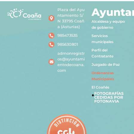
Ayunt
Plaza del Ayu
ntamiento S/
N 33795 Coañ
Alcaldesa y equipo
a (Asturias)
de gobierno
985473535
Servicios
municipales
985630801
Perfil del
admonregistr
Contratante
os@ayuntami
entodecoana.
Juzgado de Paz
com
Ordenanzas
Municipales
El Coañés
FOTOGRAFÍAS
CEDIDAS POR
FOTONAVIA