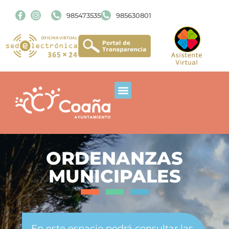
985473535
985630801
ORDENANZAS
MUNICIPALES
En este espacio podrá consultar las